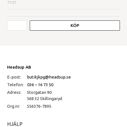
7107
KÖP
Headsup AB
E-post:
butikjkpg@headsup.se
Telefon:
036 – 16 73 50
Adress:
Storgatan 90
568 32 Skillingaryd
Org.nr:
556376-7895
HJÄLP