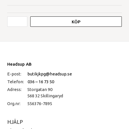
KÖP
Headsup AB
E-post:
butikjkpg@headsup.se
Telefon:
036 – 16 73 50
Adress:
Storgatan 90
568 32 Skillingaryd
Org.nr:
556376-7895
HJÄLP